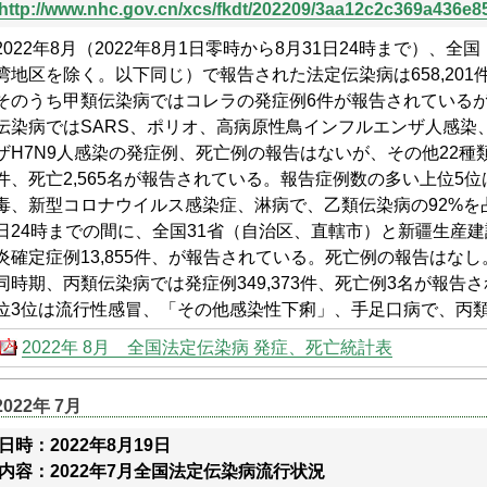
http://www.nhc.gov.cn/xcs/fkdt/202209/3aa12c2c369a436e
2022年8月（2022年8月1日零時から8月31日24時まで）、
湾地区を除く。以下同じ）で報告された法定伝染病は658,201件
そのうち甲類伝染病ではコレラの発症例6件が報告されている
伝染病ではSARS、ポリオ、高病原性鳥インフルエンザ人感染
ザH7N9人感染の発症例、死亡例の報告はないが、その他22種類の
件、死亡2,565名が報告されている。報告症例数の多い上位5
毒、新型コロナウイルス感染症、淋病で、乙類伝染病の92%を占
日24時までの間に、全国31省（自治区、直轄市）と新疆生産
炎確定症例13,855件、が報告されている。死亡例の報告はなし
同時期、丙類伝染病では発症例349,373件、死亡例3名が報
位3位は流行性感冒、「その他感染性下痢」、手足口病で、丙類
2022年 8月 全国法定伝染病 発症、死亡統計表
2022年 7月
日時：2022年8月19日
内容：2022年7月全国法定伝染病流行状況