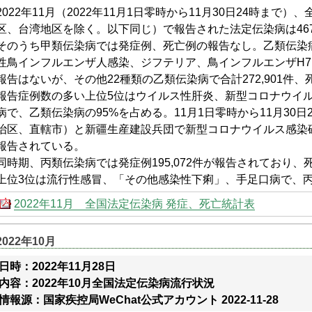
2022年11月（2022年11月1日零時から11月30日24時まで
区、台湾地区を除く。以下同じ）で報告された法定伝染病は467,9
そのうち甲類伝染病では発症例、死亡例の報告なし。乙類伝染病
性鳥インフルエンザ人感染、ジフテリア、鳥インフルエンザH7
報告はないが、その他22種類の乙類伝染病で合計272,901件、
報告症例数の多い上位5位はウイルス性肝炎、新型コロナウイ
病で、乙類伝染病の95%を占める。11月1日零時から11月30日
治区、直轄市）と新疆生産建設兵団で新型コロナウイルス感染確定
報告されている。
同時期、丙類伝染病では発症例195,072件が報告されており
上位3位は流行性感冒、「その他感染性下痢」、手足口病で、丙
2022年11月 全国法定伝染病 発症、死亡統計表
2022年10月
日時：2022年11月28日
内容：2022年10月全国法定伝染病流行状況
情報源：国家疾控局WeChat公式アカウント 2022-11-28