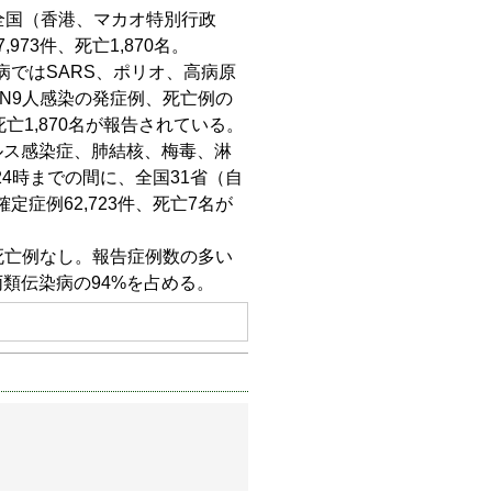
）、全国（香港、マカオ特別行政
73件、死亡1,870名。
ではSARS、ポリオ、高病原
N9人感染の発症例、死亡例の
死亡1,870名が報告されている。
ルス感染症、肺結核、梅毒、淋
24時までの間に、全国31省（自
症例62,723件、死亡7名が
、死亡例なし。報告症例数の多い
類伝染病の94%を占める。