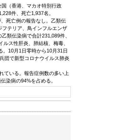
）、全国（香港、マカオ特別行政
28件、死亡1,937名。
が、死亡例の報告なし。乙類伝
ジフテリア、鳥インフルエンザ
類伝染病で合計231,089件、
ウイルス性肝炎、肺結核、梅毒、
10月1日零時から10月31日
設兵団で新型コロナウイルス肺炎
告されている。報告症例数の多い上
伝染病の94%を占める。