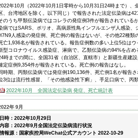
2022年10月（2022年10月1日零時から10月31日24時まで
区、台湾地区を除く。以下同じ）で報告された法定伝染病は421,2
そのうち甲類伝染病ではコレラの発症例3件が報告されている
染病ではSARS、ポリオ、高病原性鳥インフルエンザ人感染、
H7N9人感染の発症例、死亡例の報告はないが、その他22種類の乙
死亡1,936名が報告されている。報告症例数の多い上位5位は
新型コロナウイルス感染症、淋病で、乙類伝染病の94%を占める。
24時までの間に、全国31省（自治区、直轄市）と新疆生産建
確定症例9,354件が報告されている。死亡例の報告はなし。
同時期、丙類伝染病では発症例190,136件、死亡例1名が報
位3位は流行性感冒、「その他感染性下痢」、手足口病で、丙類
2022年10月 全国法定伝染病 発症、死亡統計表
2022年 9月
日時：2022年10月29日
内容：2022年9月全国法定伝染病流行状況
情報源：国家疾控局WeChat公式アカウント 2022-10-29