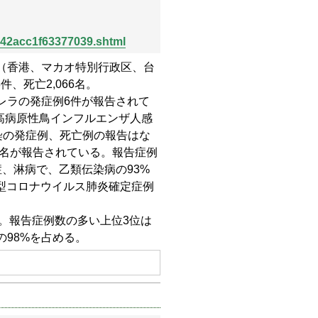
942acc1f63377039.shtml
全国（香港、マカオ特別行政区、台
件、死亡2,066名。
レラの発症例6件が報告されて
高病原性鳥インフルエンザ人感
染の発症例、死亡例の報告はな
060名が報告されている。報告症例
、淋病で、乙類伝染病の93%
新型コロナウイルス肺炎確定症例
名。報告症例数の多い上位3位は
98%を占める。