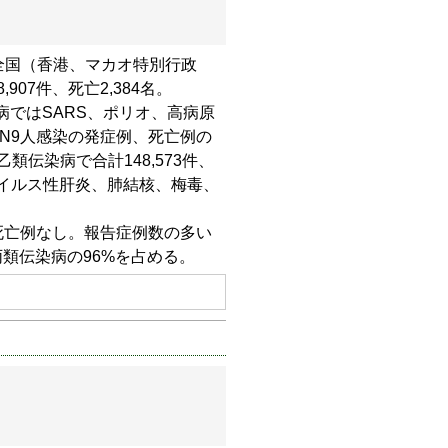
）、全国（香港、マカオ特別行政
07件、死亡2,384名。
ではSARS、ポリオ、高病原
N9人感染の発症例、死亡例の
伝染病で合計148,573件、
ウイルス性肝炎、肺結核、梅毒、
、死亡例なし。報告症例数の多い
類伝染病の96%を占める。