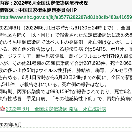
内容：2022年6月全国法定伝染病流行状況
情報源：中国国家衛生健康委員会HP
http://www.nhc.gov.cn/jkj/s3577/202207/d81b8cfb483a4165
2022年6月（2022年6月1日零時から6月30日24時まで）、
湾地区を除く。以下同じ）で報告された法定伝染病は1,285,858
そのうち甲類伝染病ではペストの発症例、死亡例はないが、コ
いる。死亡例の報告はなし。乙類伝染病ではSARS、ポリオ、
染、ジフテリア、新生児破傷風、鳥インフルエンザH7N9人感
いが、その他21種類の乙類伝染病で合計287,693件、死亡2,
数の多い上位5位はウイルス性肝炎、肺結核、梅毒、ブルセラ症
を占める。6月1日零時から6月30日24時までの間に、全国で
1,541件、が報告されている。死亡例の報告はなし。
同時期、丙類伝染病では998,159件が報告されており、死亡6
流行性感冒、手足口病、「その他感染性下痢」で、丙類伝染病の
2022年 6月 全国法定伝染病 発症、死亡統計表
2022年 5月