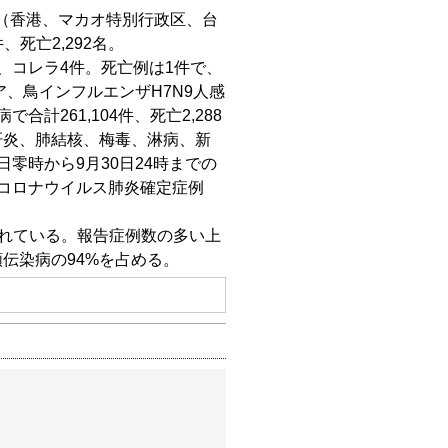
全国（香港、マカオ特別行政区、台
、死亡2,292名。
、コレラ4件。死亡例は1件で、
、鳥インフルエンザH7N9人感
計261,104件、死亡2,288
肝炎、肺結核、梅毒、淋病、新
零時から9月30日24時までの
型コロナウイルス肺炎確定症例
告されている。報告症例数の多い上
伝染病の94%を占める。