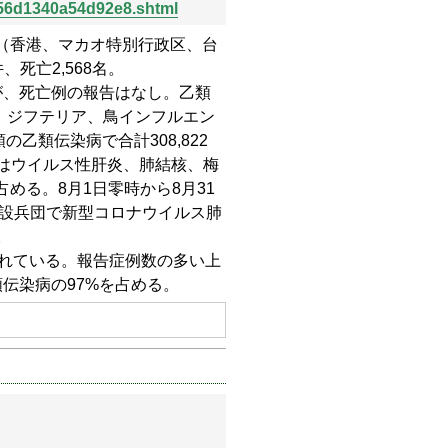
856d1340a54d92e8.shtml
全国（香港、マカオ特別行政区、台
、死亡2,568名。
が、死亡例の報告はなし。乙類
、ジフテリア、鳥インフルエン
乙類伝染病で合計308,822
位はウイルス性肝炎、肺結核、梅
める。8月1日零時から8月31
建設兵団で新型コロナウイルス肺
。
告されている。報告症例数の多い上
伝染病の97%を占める。