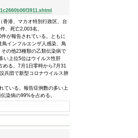
01c2660b06f3911.shtml
全国（香港、マカオ特別行政区、台
件、死亡2,003名。
0件が報告されている。ともに
性鳥インフルエンザ人感染、鳥
、その他23種類の乙類伝染病で
数の多い上位5位はウイルス性肝
める。7月1日零時から7月31
建設兵団で新型コロナウイルス肺
。
告されている。報告症例数の多い上
伝染病の99%を占める。