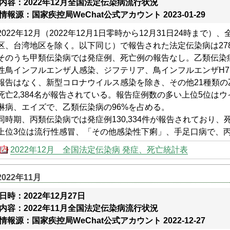
内容：2022年12月全国法定伝染病流行状況
情報源：国家疾控局WeChat公式アカウント 2023-01-29
2022年12月（2022年12月1日零時から12月31日24時まで
区、台湾地区を除く。以下同じ）で報告された法定伝染病は278,9
そのうち甲類伝染病では発症例、死亡例の報告なし。乙類伝染病
性鳥インフルエンザ人感染、ジフテリア、鳥インフルエンザH7
報告はなく、新型コロナウイルス感染を除き、その他21種類の乙類
死亡2,384名が報告されている。報告症例数の多い上位5位は
淋病、エイズで、乙類伝染病の96%を占める。
同時期、丙類伝染病では発症例130,334件が報告されており
上位3位は流行性感冒、「その他感染性下痢」、手足口病で、丙
2022年12月 全国法定伝染病 発症、死亡統計表
2022年11月
日時：2022年12月27日
内容：2022年11月全国法定伝染病流行状況
情報源：国家疾控局WeChat公式アカウント 2022-12-27