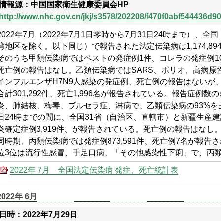
情報源：中国国家衛生健康委員会HP
http://www.nhc.gov.cn/jkj/s3578/202208/f470f0abf544436d9
2022年7月（2022年7月1日零時から7月31日24時まで）、
湾地区を除く。以下同じ）で報告された法定伝染病は1,174,894
そのうち甲類伝染病ではペストの発症例1件、コレラの発症例1
死亡例の報告はなし。乙類伝染病ではSARS、ポリオ、高病原
インフルエンザH7N9人感染の発症例、死亡例の報告はないが
合計301,292件、死亡1,996名が報告されている。報告症例
炎、肺結核、梅毒、ブルセラ症、淋病で、乙類伝染病の93%を占
日24時までの間に、全国31省（自治区、直轄市）と新疆生産
炎確定症例3,919件、が報告されている。死亡例の報告はなし
同時期、丙類伝染病では発症例873,591件、死亡例7名が報
位3位は流行性感冒、手足口病、「その他感染性下痢」で、丙類
2022年 7月 全国法定伝染病 発症、死亡統計表
2022年 6月
日時：2022年7月29日