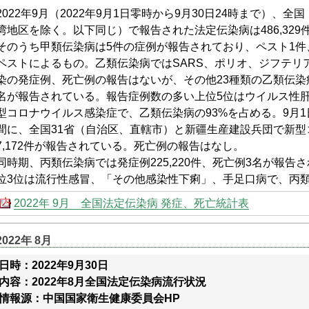
2022年9月（2022年9月1日零時から9月30日24時まで）、
湾地区を除く。以下同じ）で報告された法定伝染病は486,329件
そのうち甲類伝染病は5件の症例が報告されており、ペスト1件
ペストによるもの。乙類伝染病ではSARS、ポリオ、ジフテリア
染の発症例、死亡例の報告はないが、その他23種類の乙類伝染病で合
名が報告されている。報告症例数の多い上位5位はウイルス性
型コロナウイルス感染症で、乙類伝染病の93%を占める。9月1日
間に、全国31省（自治区、直轄市）と新疆生産建設兵団で新
7,172件が報告されている。死亡例の報告はなし。
同時期、丙類伝染病では発症例225,220件、死亡例3名が報
位3位は流行性感冒、「その他感染性下痢」、手足口病で、丙類
2022年 9月 全国法定伝染病 発症、死亡統計表
2022年 8月
日時：2022年9月30日
内容：2022年8月全国法定伝染病流行状況
情報源：中国国家衛生健康委員会HP