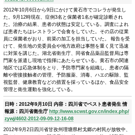
2012年10月6日から9日にかけて黄石市でコレラが発生し
た。9月12時現在、症例3名と保菌者1名が確定診断され
た。治療の結果、患者の状態は安定している。調査によれ
ば患者たちはレストランで会食をしていた。その店の従業
員に保菌者がおり、前菜の加工を担当していた。
報告を受
けて、発生地の党委員会や地方政府は事態を重く見て迅速
に対策を講じた。湖北省衛生庁、同省食品薬品監督局は専
門家を派遣し現地で指揮にあたらせている。黄石市の関連
地区では応急体制をとり、予防専門家を組織し、患者の隔
離や密接接触者の管理、予防服薬、消毒、ハエの駆除、監
視監督、健康教育などの措置を採っているほか、食品安全
管理と衛生運動を強化している。
日時：2012年9月10日
内容：四川省でペスト患者発生
情
報源：四川省衛生庁
http://www.scwst.gov.cn/index.php/
zywj/4602-2012-09-09-12-16-08
2012年9月2日四川省甘孜州理塘県村戈郷の村民が放牧中、