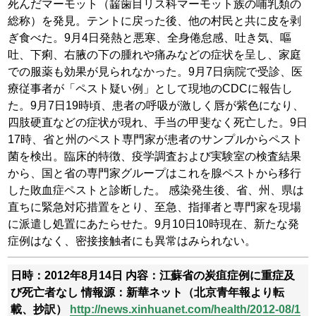
死んだマーモット（齧歯目リス科マーモット族の哺乳類の
総称）を発見。テントに戻った後、他の村民と共に皮を剥
ぎ食べた。9月4日発熱と悪寒、全身倦怠感、吐き気、嘔
吐、下痢、右腋の下の腫れや痛みなどの症状を呈し、家庭
での服薬も効果が見られなかった。9月7日病院で受診、医
療従事者が「ペスト疑い例」として現地のCDCに報告し
た。9月7日19時頃、患者の呼吸が激しく唇が紫色になり、
四肢硬直などの症状が現れ、手当の甲斐なく死亡した。9日
17時、省と州のペスト専門家が患者のサンプルからペスト
菌を検出。臨床的特徴、疫学調査および実験室の検査結果
から、国と省の専門家グループはこれを腺ペストから移行
した敗血症ペストと診断した。
感染発生後、省、州、県は
直ちに緊急対応措置をとり、至急、指揮者と専門家を現場
に派遣し処置にあたらせた。9月10日10時現在、新たな発
症例はなく、密接接触者にも異常はみられない。
日時：2012年8月14日
内容：江蘇省の炭疽症例に重症及
び死亡者なし
情報源：新華ネット（北京青年報より転
載、抄訳）
http://news.xinhuanet.com/health/2012-08/1