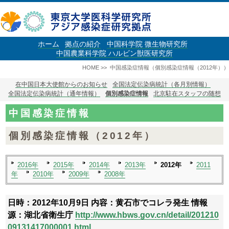
ホーム
拠点の紹介
中国科学院 微生物研究所
中国農業科学院 ハルビン獣医研究所
HOME
>>
中国感染症情報（個別感染症情報（2012年））
在中国日本大使館からのお知らせ
全国法定伝染病統計（各月別情報）
全国法定伝染病統計（通年情報）
個別感染症情報
北京駐在スタッフの随想
中国感染症情報
個別感染症情報（2012年）
2016年
2015年
2014年
2013年
2012年
2011
年
2010年
2009年
2008年
日時：2012年10月9日
内容：黄石市でコレラ発生
情報
源：湖北省衛生庁
http://www.hbws.gov.cn/detail/201210
09131417000001.html