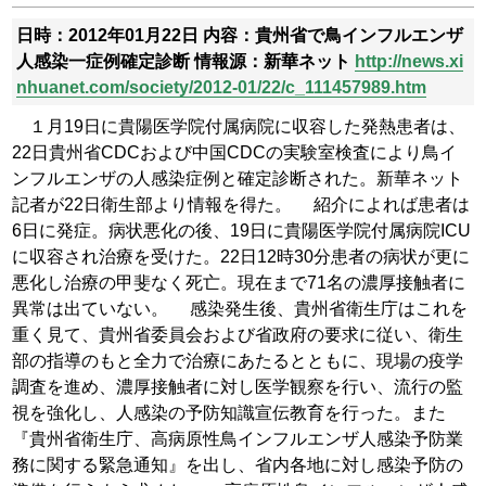
日時：2012年01月22日
内容：貴州省で鳥インフルエンザ
人感染一症例確定診断
情報源：新華ネット
http://news.xi
nhuanet.com/society/2012-01/22/c_111457989.htm
１月19日に貴陽医学院付属病院に収容した発熱患者は、
22日貴州省CDCおよび中国CDCの実験室検査により鳥イ
ンフルエンザの人感染症例と確定診断された。新華ネット
記者が22日衛生部より情報を得た。
紹介によれば患者は
6日に発症。病状悪化の後、19日に貴陽医学院付属病院ICU
に収容され治療を受けた。22日12時30分患者の病状が更に
悪化し治療の甲斐なく死亡。現在まで71名の濃厚接触者に
異常は出ていない。
感染発生後、貴州省衛生庁はこれを
重く見て、貴州省委員会および省政府の要求に従い、衛生
部の指導のもと全力で治療にあたるとともに、現場の疫学
調査を進め、濃厚接触者に対し医学観察を行い、流行の監
視を強化し、人感染の予防知識宣伝教育を行った。また
『貴州省衛生庁、高病原性鳥インフルエンザ人感染予防業
務に関する緊急通知』を出し、省内各地に対し感染予防の