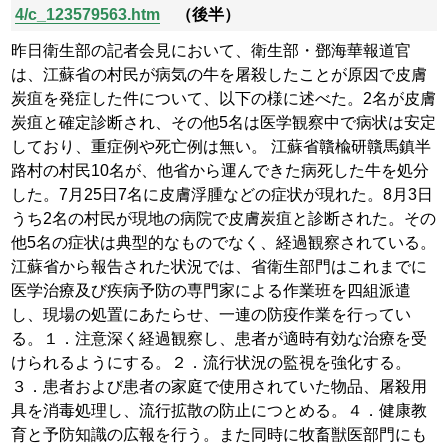
4/c_123579563.htm
（後半）
昨日衛生部の記者会見において、衛生部・鄧海華報道官
は、江蘇省の村民が病気の牛を屠殺したことが原因で皮膚
炭疽を発症した件について、以下の様に述べた。2名が皮膚
炭疽と確定診断され、その他5名は医学観察中で病状は安定
しており、重症例や死亡例は無い。
江蘇省贛楡研贛馬鎮半
路村の村民10名が、他省から運んできた病死した牛を処分
した。7月25日7名に皮膚浮腫などの症状が現れた。8月3日
うち2名の村民が現地の病院で皮膚炭疽と診断された。その
他5名の症状は典型的なものでなく、経過観察されている。
江蘇省から報告された状況では、省衛生部門はこれまでに
医学治療及び疾病予防の専門家による作業班を四組派遣
し、現場の処置にあたらせ、一連の防疫作業を行ってい
る。１．注意深く経過観察し、患者が適時有効な治療を受
けられるようにする。２．流行状況の監視を強化する。
３．患者および患者の家庭で使用されていた物品、屠殺用
具を消毒処理し、流行拡散の防止につとめる。４．健康教
育と予防知識の広報を行う。また同時に牧畜獣医部門にも