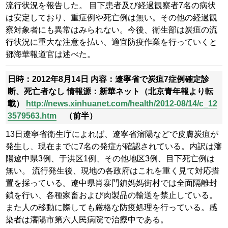
流行状況を報告した。
目下患者及び経過観察者7名の病状
は安定しており、重症例や死亡例は無い。その他の経過観
察対象者にも異常はみられない。今後、衛生部は炭疽の流
行状況に重大な注意を払い、適宜防疫作業を行っていくと
鄧海華報道官は述べた。
日時：2012年8月14日
内容：遼寧省で炭疽7症例確定診
断、死亡者なし
情報源：新華ネット（北京青年報より転
載）
http://news.xinhuanet.com/health/2012-08/14/c_12
3579563.htm
（前半）
13日遼寧省衛生庁によれば、遼寧省瀋陽などで皮膚炭疽が
発生し、現在までに7名の発症が確認されている。内訳は瀋
陽遼中県3例、于洪区1例、その他地区3例、目下死亡例は
無い。
流行発生後、現地の各政府はこれを重く見て対応措
置を採っている。遼中県肖寨門鎮媽媽街村では全面隔離封
鎖を行い、各種家畜および肉製品の輸送を禁止している。
また人の移動に際しても厳格な防疫処理を行っている。感
染者は瀋陽市第六人民病院で治療中である。